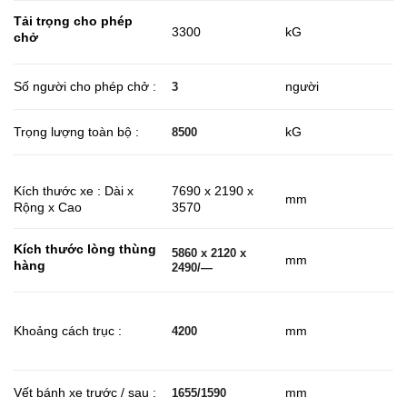
Tải trọng cho phép
3300
kG
chở
Số người cho phép chở :
người
3
Trọng lượng toàn bộ :
kG
8500
7690 x 2190 x
Kích thước xe : Dài x
mm
3570
Rộng x Cao
Kích thước lòng thùng
5860 x 2120 x
mm
hàng
2490/—
Khoảng cách trục :
mm
4200
Vết bánh xe trước / sau :
mm
1655/1590