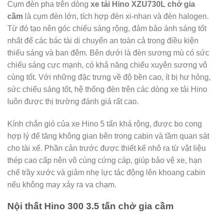
Cụm đèn pha trên dòng
xe tải Hino XZU730L chở gia
cầm
là cụm đèn lớn, tích hợp đèn xi-nhan và đèn halogen.
Từ đó tạo nên góc chiếu sáng rộng, đảm bảo ánh sáng tốt
nhất để các bác tài di chuyển an toàn cả trong điều kiện
thiếu sáng và ban đêm. Bên dưới là đèn sương mù có sức
chiếu sáng cực mạnh, có khả năng chiếu xuyên sương vô
cùng tốt. Với những đặc trưng về độ bền cao, ít bị hư hỏng,
sức chiếu sáng tốt, hệ thống đèn trên các dòng xe tải Hino
luôn được thị trường đánh giá rất cao.
Kính chắn gió của xe Hino 5 tấn khá rộng, được bo cong
hợp lý để tăng không gian bên trong cabin và tầm quan sát
cho tài xế. Phần cản trước được thiết kế nhô ra từ vật liệu
thép cao cấp nên vô cùng cứng cáp, giúp bảo vệ xe, hạn
chế trầy xước và giảm nhẹ lực tác động lên khoang cabin
nếu không may xảy ra va chạm.
Nội thất Hino 300 3.5 tấn chở gia cầm