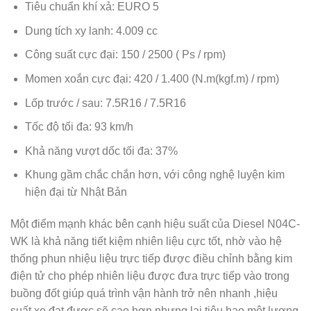
Tiêu chuẩn khí xả: EURO 5
Dung tích xy lanh: 4.009 cc
Công suất cực đại: 150 / 2500 ( Ps / rpm)
Momen xoắn cực đại: 420 / 1.400 (N.m(kgf.m) / rpm)
Lốp trước / sau: 7.5R16 / 7.5R16
Tốc độ tối đa: 93 km/h
Khả năng vượt dốc tối đa: 37%
Khung gầm chắc chắn hơn, với công nghệ luyện kim
hiện đại từ Nhật Bản
Một điểm mạnh khác bên cạnh hiệu suất của Diesel N04C-
WK là khả năng tiết kiệm nhiên liệu cực tốt, nhờ vào hệ
thống phun nhiệu liệu trực tiếp được điều chỉnh bằng kim
điện tử cho phép nhiên liệu được đưa trực tiếp vào trong
buồng đốt giúp quá trình vận hành trở nên nhanh ,hiệu
suất xe đạt được sẽ cao hơn nhưng lại tiêu hao một lương