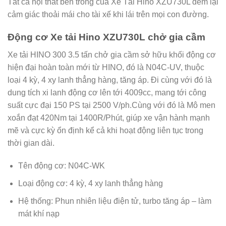
Tất cả nội thất bên trong của Xe Tải Hino XZU730L đem lại
cảm giác thoải mái cho tài xế khi lái trên mọi con đường.
Động cơ Xe tải Hino XZU730L chở gia cầm
Xe tải HINO 300 3.5 tấn chở gia cầm sở hữu khối động cơ
hiện đại hoàn toàn mới từ HINO, đó là N04C-UV, thuộc
loại 4 kỳ, 4 xy lanh thẳng hàng, tăng áp. Đi cùng với đó là
dung tích xi lanh động cơ lên tới 4009cc, mang tới công
suất cực đại 150 PS tại 2500 V/ph.Cùng với đó là Mô men
xoắn đạt 420Nm tại 1400R/Phút, giúp xe vận hành mạnh
mẽ và cực kỳ ổn định kể cả khi hoạt động liên tục trong
thời gian dài.
Tên động cơ: N04C-WK
Loại động cơ: 4 kỳ, 4 xy lanh thẳng hàng
Hệ thống: Phun nhiên liệu điện tử, turbo tăng áp – làm
mát khí nạp