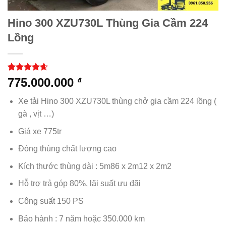
Hino 300 XZU730L Thùng Gia Cầm 224
Lồng
4.60
5
trên
775.000.000
₫
5 dựa trên
đánh giá
Xe tải Hino 300 XZU730L thùng chở gia cầm 224 lồng (
gà , vịt …)
Giá xe 775tr
Đóng thùng chất lượng cao
Kích thước thùng dài : 5m86 x 2m12 x 2m2
Hỗ trợ trả góp 80%, lãi suất ưu đãi
Công suất 150 PS
Bảo hành : 7 năm hoặc 350.000 km