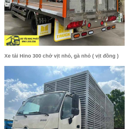
Xe tải Hino 300 chở vịt nhỏ, gà nhỏ ( vịt đồng )