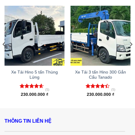
Xe Tải Hino 5 tấn Thùng
Xe Tải 3 tấn Hino 300 Gắn
Lửng
Cẩu Tanado
(5)
(5)
Được xếp
Được xếp
230.000.000
₫
230.000.000
₫
hạng
4.60
hạng
4.40
5 sao
5 sao
THÔNG TIN LIÊN HỆ