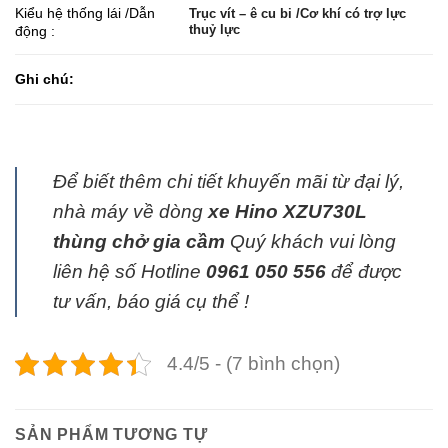
Kiểu hệ thống lái /Dẫn
Trục vít – ê cu bi /Cơ khí có trợ lực
thuỷ lực
động :
Ghi chú:
Để biết thêm chi tiết khuyến mãi từ đại lý,
nhà máy về dòng
xe Hino XZU730L
thùng chở gia cầm
Quý khách vui lòng
liên hệ số Hotline
0961 050 556
để được
tư vấn, báo giá cụ thể !
4.4/5 - (7 bình chọn)
SẢN PHẨM TƯƠNG TỰ