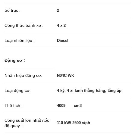
Số trục :
2
Công thức bánh xe :
4 x 2
Loại nhiên liệu :
Diesel
Động cơ :
Nhãn hiệu động cơ:
N04C-WK
Loại động cơ:
4 kỳ, 4 xi lanh thẳng hàng, tăng áp
Thể tích :
4009 cm3
Công suất lớn nhất /tốc
110 kW/ 2500 v/ph
độ quay :