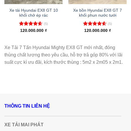
Xe tải Hyundai EX8 GT 10
Xe bồn Hyundai EX8 GT 7
khối chở ép rác
khối phun nước tưới
(5)
(5)
Được xếp
Được xếp
120.000.000
₫
120.000.000
₫
hạng
4.60
hạng
4.60
5 sao
5 sao
Xe Tải 7 Tấn Hyundai Mighty EX8 GT mới nhất, đóng
thùng chất lượng theo yêu cầu, hỗ trợ trả góp 80% với lãi
suất cực kì ưu đãi, kích thước thùng : 5m2 x 2m05 x 2m1.
THÔNG TIN LIÊN HỆ
XE TẢI MAI PHÁT