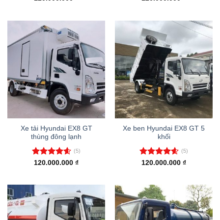
hạng
4.40
hạng
4.20
5 sao
5 sao
Xe tải Hyundai EX8 GT
Xe ben Hyundai EX8 GT 5
thùng đông lạnh
khối
(5)
(5)
Được xếp
Được xếp
120.000.000
₫
120.000.000
₫
hạng
4.60
hạng
4.60
5 sao
5 sao