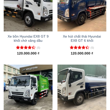
Xe bồn Hyundai EX8 GT 9
Xe hút chất thải Hyundai
khối chở xăng dầu
EX8 GT 6 khối
(5)
(5)
Được xếp
Được xếp
120.000.000
₫
120.000.000
₫
hạng
4.40
hạng
4.40
5 sao
5 sao