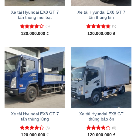
Xe tải Hyundai EX8 GT 7
Xe tải Hyundai EX8 GT 7
tấn thùng mui bạt
tấn thùng kín
(5)
(5)
Được xếp
Được xếp
120.000.000
₫
120.000.000
₫
hạng
4.20
hạng
4.60
5 sao
5 sao
Xe tải Hyundai EX8 GT 7
Xe tải Hyundai EX8 GT
tấn thùng lửng
thùng bảo ôn
(5)
(5)
Được xếp
Được xếp
120.000.000
₫
120.000.000
₫