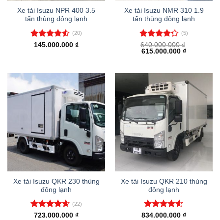
Xe tải Isuzu NPR 400 3.5
Xe tải Isuzu NMR 310 1.9
tấn thùng đông lạnh
tấn thùng đông lạnh
(20)
(5)
Được xếp
Được xếp
145.000.000
₫
640.000.000
₫
Giá
Giá
615.000.000
₫
hạng
4.45
hạng
4.20
gốc
hiện
5 sao
5 sao
là:
tại
640.000.000 ₫.
là:
615.000.00
Xe tải Isuzu QKR 230 thùng
Xe tải Isuzu QKR 210 thùng
đông lạnh
đông lạnh
(22)
Được xếp
Được xếp
723.000.000
₫
834.000.000
₫