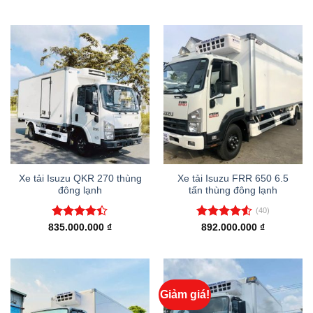
hạng
4.59
hạng
4.55
5 sao
5 sao
Xe tải Isuzu QKR 270 thùng
Xe tải Isuzu FRR 650 6.5
đông lạnh
tấn thùng đông lạnh
(40)
Được xếp
Được xếp
835.000.000
₫
892.000.000
₫
hạng
4.37
hạng
4.48
5 sao
5 sao
Giảm giá!