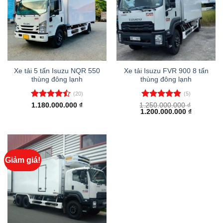
Xe tải 5 tấn Isuzu NQR 550
Xe tải Isuzu FVR 900 8 tấn
thùng đông lạnh
thùng đông lạnh
(20)
(5)
Được xếp
Được xếp
1.180.000.000
₫
1.250.000.000
₫
Giá
Giá
1.200.000.000
₫
hạng
4.45
hạng
4.80
gốc
hiện
5 sao
5 sao
là:
tại
1.250.000.000 ₫.
là:
1.200.000
Giảm giá!