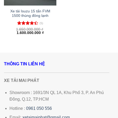
Xe tải Isuzu 15 tấn FVM
1500 thùng đông lạnh
(5)
Được xếp
1.650.000.000
₫
Giá
Giá
1.600.000.000
₫
hạng
4.40
gốc
hiện
5 sao
là:
tại
1.650.000.000 ₫.
là:
1.600.000.000 ₫.
THÔNG TIN LIÊN HỆ
XE TẢI MAI PHÁT
Showroom : 1691/3N QL 1A, Khu Phố 3, P. An Phú
Đông, Q.12, TP.HCM
Hotline :
0961 050 556
Email:
xetaimaiphat@gmail.com