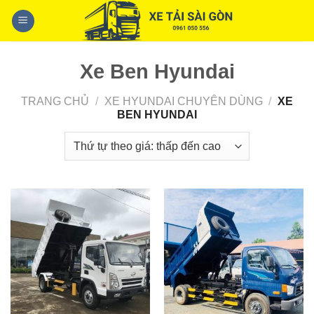
Skip
to
content
Xe Ben Hyundai
TRANG CHỦ
/
XE HYUNDAI CHUYÊN DÙNG
/
XE
BEN HYUNDAI