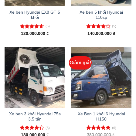
Xe ben Hyundai EX8 GT 5
Xe ben 5 khối Hyundai
khối
110sp
(5)
(5)
Được xếp
Được
120.000.000
₫
140.000.000
₫
hạng
4.60
xếp hạng
5 sao
4.00
5
sao
Giảm giá!
Xe ben 3 khối Hyundai 75s
Xe Ben 1 khối 6 Hyundai
3.5 tấn
H150
(5)
(6)
Được xếp
Được xếp
180.000.000
₫
380.000.000
₫