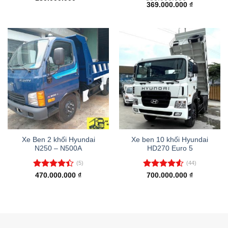
Giá
Giá
369.000.000
₫
hạng
4.40
hạng
4.83
gốc
hiện
5 sao
5 sao
là:
tại
380.000.000 ₫.
là:
369.000.00
Xe Ben 2 khối Hyundai
Xe ben 10 khối Hyundai
N250 – N500A
HD270 Euro 5
(5)
(44)
Được xếp
Được xếp
470.000.000
₫
700.000.000
₫
hạng
4.40
hạng
4.50
5 sao
5 sao