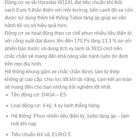
Động cơ xe tải Hyundai W11XL đạt tiêu chuẩn khí thải
sạch Euro 5 thân thiện với môi trường, bên cạnh đó xe còn
được sử dụng thêm hệ thống Tubor tăng áp giúp xe vận
hành tối ưu và hiệu quả hơn.
Động cơ xe hoạt động theo cơ chế phun nhiêu liệu điện tử
với công suất đạt được lên đến 170 Ps tăng 13.3 % so với
phiên bản trước và dung tích xy lanh là 3933 cm3 nên
chắc chắn sẽ mang đến khả năng vận hành luôn ổn định
trên mọi địa hình.
Hệ thống khung gầm xe chắc chắn được làm từ thép
không gỉ cao cấp, chịu lực tốt khi tải nặng, cam kết an toàn
sẽ mang đến cho bạn những trải nghiệm tốt nhất.
Tên động cơ: D4GA – E5
Loại động cơ: 4 kỳ, 4 xy lanh thẳng hàng
Hệ thống: Phun nhiên liệu điện tử, turbo tăng áp – làm
mát khí nạp
Tiêu chuẩn khí xả: EURO 5