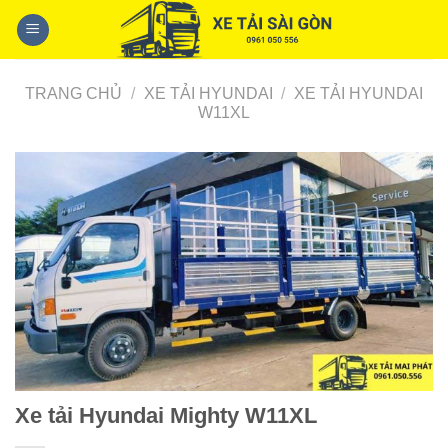
Skip
to
content
TRANG CHỦ
/
XE TẢI HYUNDAI
/
XE TẢI HYUNDAI
W11XL
Xe tải Hyundai Mighty W11XL