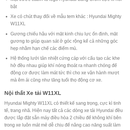
bật
Xe có chút thay đổi về mẫu tem khác : Hyundai Mighty
W11XL
Gương chiếu hậu với mặt kinh chịu lực ổn định, mặt
gương to giúp quan sát ở góc rộng kể cả những góc
hẹp nhằm hạn chế các điểm mù.
Hệ thống lưới tản nhiệt cứng cáp với cấu tạo các khe
hở đều nhau giúp khí nóng thoát ra nhanh chóng để
động cơ được làm mát tức thì cho xe vận hành mượt
mà êm ái cũng như tăng tuổi thọ động cơ xe.
Nội thất Xe tải W11XL
Hyundai Mighty W11XL có thiết kế sang trọng, cực kì tinh
tế, trang nhã. Hiện nay tất cả các dòng xe tải Hyundai đều
được lắp đặt sẵn máy điều hòa 2 chiều để không khí bên
trong xe luôn mát mẻ dễ chịu để nâng cao năng suất làm