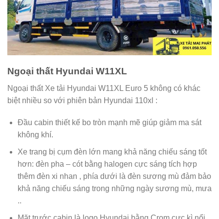
Ngoại thất Hyundai W11XL
Ngoại thất Xe tải Hyundai W11XL Euro 5 không có khác
biệt nhiều so với phiên bản Hyundai 110xl :
Đầu cabin thiết kế bo tròn mạnh mẽ giúp giảm ma sát
không khí.
Xe trang bị cụm đèn lớn mang khả năng chiếu sáng tốt
hơn: đèn pha – cót bằng halogen cực sáng tích hợp
thêm đèn xi nhan , phía dưới là đèn sương mù đảm bảo
khả năng chiếu sáng trong những ngày sương mù, mưa
..
Mặt trước cabin là logo Hyundai bằng Crom cực kì nổi