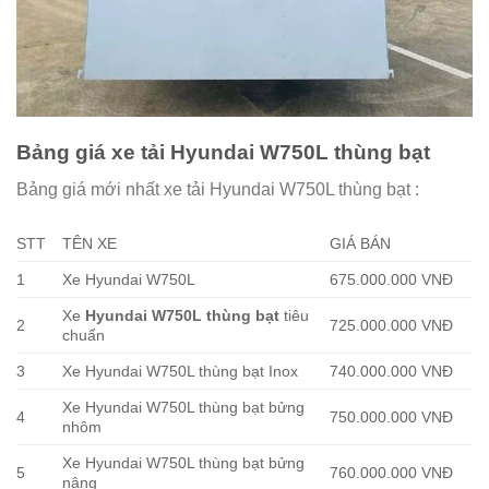
Bảng giá xe tải Hyundai W750L thùng bạt
Bảng giá mới nhất xe tải Hyundai W750L thùng bạt :
STT
TÊN XE
GIÁ BÁN
1
Xe Hyundai W750L
675.000.000 VNĐ
Xe
Hyundai W750L thùng bạt
tiêu
2
725.000.000 VNĐ
chuẩn
3
Xe Hyundai W750L thùng bạt Inox
740.000.000 VNĐ
Xe Hyundai W750L thùng bạt bửng
4
750.000.000 VNĐ
nhôm
Xe Hyundai W750L thùng bạt bửng
5
760.000.000 VNĐ
nâng