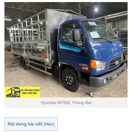
Hyundai W750L Thùng Bạt
Nội dung bài viết
[
Hiện
]