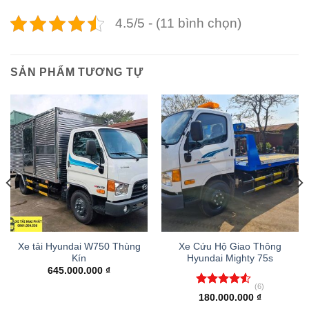
4.5/5 - (11 bình chọn)
SẢN PHẨM TƯƠNG TỰ
Xe tải Hyundai W750 Thùng
Xe Cứu Hộ Giao Thông
Kín
Hyundai Mighty 75s
645.000.000
₫
(6)
Được xếp
180.000.000
₫
hạng
4.50