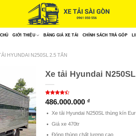
 CHỦ
GIỚI THIỆU
BẢNG GIÁ XE TẢI
CHÍNH SÁCH TRẢ GÓP
L
TẢI HYUNDAI N250SL 2.5 TẤN
Xe tải Hyundai N250SL
4.40
5
trên
486.000.000
₫
5 dựa
trên
đánh
Xe tải Hyundai N250SL thùng kín Eur
giá
Giá xe 470tr
Đóng thùng chất lượng cao