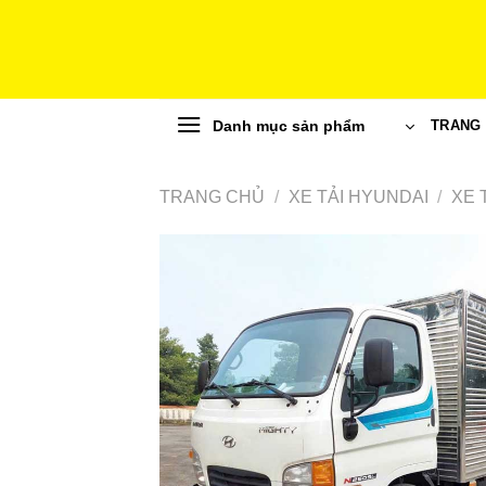
Skip
to
content
Danh mục sản phẩm
TRANG
TRANG CHỦ
/
XE TẢI HYUNDAI
/
XE 