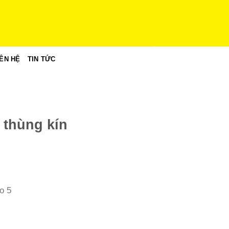
IÊN HỆ
TIN TỨC
 thùng kín
o 5