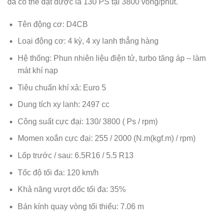
đa có thể đạt được là 130 PS tại 3800 vòng/phút.
Tên động cơ: D4CB
Loại động cơ: 4 kỳ, 4 xy lanh thẳng hàng
Hệ thống: Phun nhiên liệu điện tử, turbo tăng áp – làm
mát khí nạp
Tiêu chuẩn khí xả: Euro 5
Dung tích xy lanh: 2497 cc
Công suất cực đại: 130/ 3800 ( Ps / rpm)
Momen xoắn cực đại: 255 / 2000 (N.m(kgf.m) / rpm)
Lốp trước / sau: 6.5R16 / 5.5 R13
Tốc độ tối đa: 120 km/h
Khả năng vượt dốc tối đa: 35%
Bán kính quay vòng tối thiểu: 7.06 m