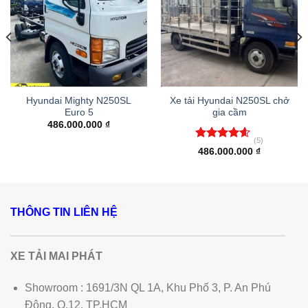
Hyundai Mighty N250SL
Xe tải Hyundai N250SL chở
Euro 5
gia cầm
486.000.000
₫
(5)
Được xếp
486.000.000
₫
hạng
4.60
5 sao
THÔNG TIN LIÊN HỆ
XE TẢI MAI PHÁT
Showroom : 1691/3N QL 1A, Khu Phố 3, P. An Phú
Đông, Q.12, TP.HCM