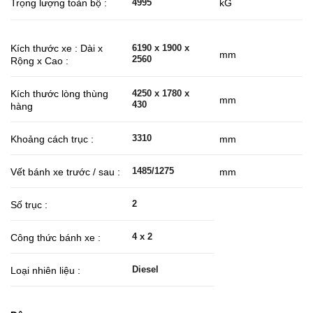
Trọng lượng toàn bộ :
kG
4995
Kích thước xe : Dài x
6190 x 1900 x
mm
2560
Rộng x Cao :
Kích thước lòng thùng
4250 x 1780 x
mm
430
hàng
3310
Khoảng cách trục :
mm
1485/1275
Vết bánh xe trước / sau :
mm
2
Số trục :
4 x 2
Công thức bánh xe :
Diesel
Loại nhiên liệu :