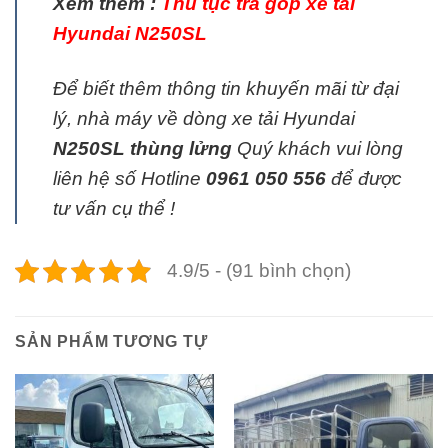
Xem thêm :
Thủ tục trả góp xe tải
Hyundai N250SL
Để biết thêm thông tin khuyến mãi từ đại
lý, nhà máy về dòng xe tải Hyundai
N250SL thùng lửng
Quý khách vui lòng
liên hệ số Hotline
0961 050 556
để được
tư vấn cụ thể !
4.9/5 - (91 bình chọn)
SẢN PHẨM TƯƠNG TỰ