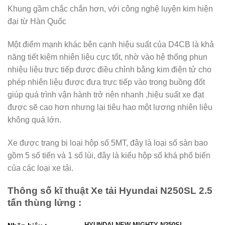
Khung gầm chắc chắn hơn, với công nghệ luyện kim hiện
đại từ Hàn Quốc
Một điểm mạnh khác bên cạnh hiệu suất của D4CB là khả
năng tiết kiệm nhiên liệu cực tốt, nhờ vào hệ thống phun
nhiệu liệu trực tiếp được điều chỉnh bằng kim điện tử cho
phép nhiên liệu được đưa trực tiếp vào trong buồng đốt
giúp quá trình vận hành trở nên nhanh ,hiệu suất xe đạt
được sẽ cao hơn nhưng lại tiêu hao một lương nhiên liệu
không quá lớn.
Xe được trang bị loại hộp số 5MT, đây là loại số sàn bao
gồm 5 số tiến và 1 số lùi, đây là kiểu hộp số khá phổ biến
của các loại xe tải.
Thông số kĩ thuật Xe tải Hyundai N250SL 2.5
tấn thùng lửng :
HYUNDAI NEW MIGHTY N250SL