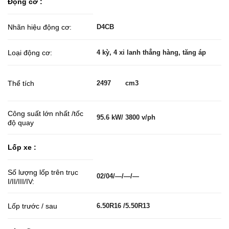
Động cơ :
Nhãn hiệu động cơ:
D4CB
Loại động cơ:
4 kỳ, 4 xi lanh thẳng hàng, tăng áp
Thể tích
2497 cm3
Công suất lớn nhất /tốc
95.6 kW/ 3800 v/ph
độ quay
Lốp xe :
Số lượng lốp trên trục
02/04/—/—/—
I/II/III/IV:
Lốp trước / sau
6.50R16 /5.50R13