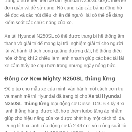
Bảng điều khiển trên xe tải Hyundai N250SL được thiết kế
đơn giản và dễ sử dụng. Nó cung cấp các bảng đồng hồ
dễ đọc và các nút điều khiển để người lái có thể dễ dàng
kiểm soát các chức năng của xe.
Xe tải Hyundai N250SL có thể được trang bị hệ thống âm
thanh và giải trí để mang lại trải nghiệm giải trí cho người
lái và hành khách trong quãng đường dài, hệ thống điều
hòa không khí 2 chiều làm lạnh nhanh giúp các bác tài lái
xe cảm thấy dễ chịu hơn trong những ngày nóng bức.
Động cơ New Mighty N250SL thùng lửng
Để giúp cho mẫu xe của mình vận hành một cách trơn tru
và mạnh mẽ thì Hyundai đã trang bị cho
Xe tải Hyundai
N250SL thùng lửng
loại động cơ Diesel D4CB 4 kỳ 4 xi
lanh thẳng hàng, được kết hợp thêm turbo tăng áp nhằm
giúp cho hiệu năng của xe được phát huy một cách tối đa.
Dung tích xi lanh của động cơ là 2.497 cc với công suất tối