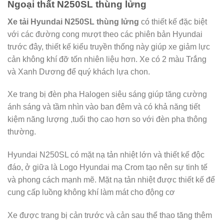
Ngoại thất N250SL thùng lửng
Xe tải Hyundai N250SL thùng lửng
có thiết kế đặc biệt
với các đường cong mượt theo các phiên bản Hyundai
trước đây, thiết kế kiểu truyền thống này giúp xe giảm lực
cản không khí đỡ tốn nhiên liệu hơn. Xe có 2 màu Trắng
và Xanh Dương để quý khách lựa chon.
Xe trang bị đèn pha Halogen siêu sáng giúp tăng cường
ánh sáng và tầm nhìn vào ban đêm và có khả năng tiết
kiệm năng lượng ,tuổi thọ cao hơn so với đèn pha thông
thường.
Hyundai N250SL có mặt nạ tản nhiệt lớn và thiết kế độc
đáo, ở giữa là Logo Hyundai mạ Crom tạo nên sự tinh tế
và phong cách mạnh mẽ. Mặt nạ tản nhiệt được thiết kế để
cung cấp luồng không khí làm mát cho động cơ
Xe được trang bị cản trước và cản sau thể thao tăng thêm