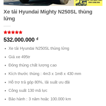
Xe tải Hyundai Mighty N250SL thùng
lửng
5.00
5
trên 5
532.000.000
₫
dựa trên
đánh giá
Xe tải Hyundai N250SL thùng lửng
Giá xe 495tr
Đóng thùng chất lượng cao
Kích thước thùng : 4m3 x 1m8 x 430 mm
Hỗ trợ trả góp 80%, lãi suất ưu đãi
Công suất 130 mã lực
Bảo hành : 3 năm hoặc 100.000 km