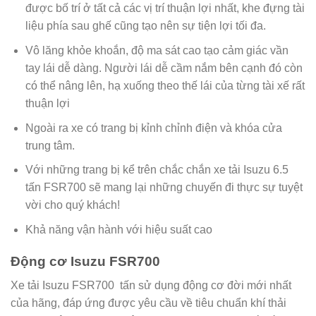
được bố trí ở tất cả các vị trí thuận lợi nhất, khe đựng tài
liệu phía sau ghế cũng tạo nên sự tiện lợi tối đa.
Vô lăng khỏe khoắn, độ ma sát cao tạo cảm giác vần
tay lái dễ dàng. Người lái dễ cầm nắm bên cạnh đó còn
có thể nâng lên, hạ xuống theo thế lái của từng tài xế rất
thuận lợi
Ngoài ra xe có trang bị kỉnh chỉnh điện và khóa cửa
trung tâm.
Với những trang bị kể trên chắc chắn xe tải Isuzu 6.5
tấn FSR700 sẽ mang lại những chuyến đi thực sự tuyệt
vời cho quý khách!
Khả năng vận hành với hiệu suất cao
Động cơ Isuzu FSR700
Xe tải Isuzu FSR700 tấn sử dụng động cơ đời mới nhất
của hãng, đáp ứng được yêu cầu về tiêu chuẩn khí thải