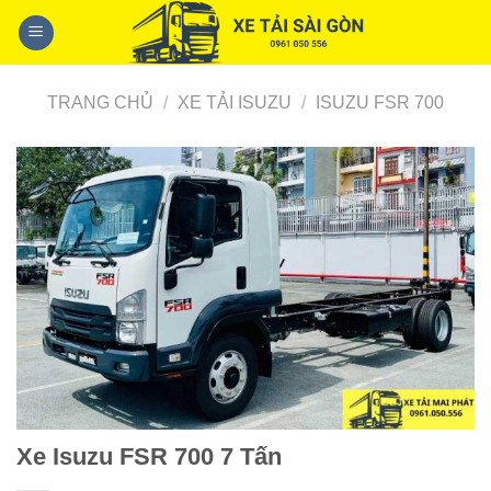
Skip
to
content
TRANG CHỦ
/
XE TẢI ISUZU
/
ISUZU FSR 700
Xe Isuzu FSR 700 7 Tấn