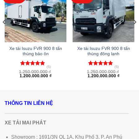
Xe tải Isuzu FVR 900 8 tấn
Xe tải Isuzu FVR 900 8 tấn
thùng bảo ôn
thùng đông lạnh
(5)
(5)
Được xếp
Được xếp
1.250.000.000
₫
1.250.000.000
₫
hạng
4.80
hạng
4.80
Giá
Giá
Giá
Giá
1.200.000.000
₫
1.200.000.000
₫
gốc
hiện
gốc
hiện
5 sao
5 sao
là:
tại
là:
tại
1.250.000.000 ₫.
là:
1.250.000.000 ₫.
là:
1.200.000.000 ₫.
1.200.000
THÔNG TIN LIÊN HỆ
XE TẢI MAI PHÁT
Showroom : 1691/3N QL 1A, Khu Phố 3, P. An Phú