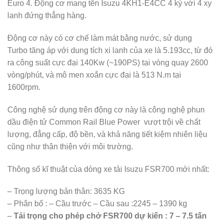
Euro 4. Động cơ mang tên Isuzu 4KH1-E4CC 4 kỳ với 4 xy
lanh đứng thẳng hàng.
Động cơ này có cơ chế làm mát bằng nước, sử dụng
Turbo tăng áp với dung tích xi lanh của xe là 5.193cc, từ đó
ra công suất cực đại 140Kw (~190PS) tại vòng quay 2600
vòng/phút, và mô men xoắn cực đại là 513 N.m tại
1600rpm.
Công nghệ sử dụng trên động cơ này là công nghệ phun
dầu điện tử Common Rail Blue Power vượt trội về chất
lượng, đẳng cấp, độ bền, và khả năng tiết kiệm nhiên liệu
cũng như thân thiện với môi trường.
Thông số kĩ thuật của dòng xe tải Isuzu FSR700 mới nhất:
– Trọng lượng bản thân: 3635 KG
– Phân bố : – Cầu trước – Cầu sau :2245 – 1390 kg
–
Tải trọng cho phép chở FSR700 dự kiến : 7 – 7.5 tấn