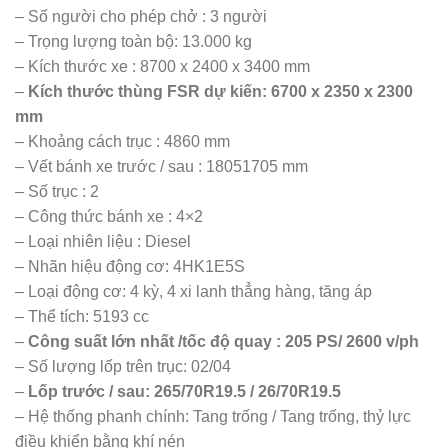
– Số người cho phép chở : 3 người
– Trọng lượng toàn bộ: 13.000 kg
– Kích thước xe : 8700 x 2400 x 3400 mm
–
Kích thước thùng FSR dự kiến: 6700 x 2350 x 2300
mm
– Khoảng cách trục : 4860 mm
– Vết bánh xe trước / sau : 18051705 mm
– Số trục : 2
– Công thức bánh xe : 4×2
– Loại nhiên liệu : Diesel
– Nhãn hiệu động cơ: 4HK1E5S
– Loại động cơ: 4 kỳ, 4 xi lanh thẳng hàng, tăng áp
– Thể tích: 5193 cc
–
Công suất lớn nhất /tốc độ quay : 205 PS/ 2600 v/ph
– Số lượng lốp trên trục: 02/04
–
Lốp trước / sau: 265/70R19.5 / 26/70R19.5
– Hệ thống phanh chính: Tang trống / Tang trống, thỷ lực
điều khiển bằng khí nén