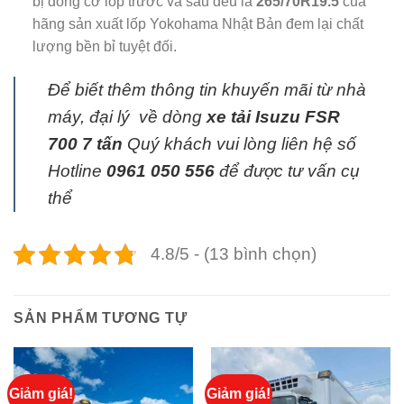
bị đồng cỡ lốp trước và sau đều là
265/70R19.5
của
hãng sản xuất lốp Yokohama Nhật Bản đem lại chất
lượng bền bỉ tuyệt đối.
Để biết thêm thông tin khuyến mãi từ nhà
máy, đại lý về dòng
xe tải Isuzu FSR
700 7 tấn
Quý khách vui lòng liên hệ số
Hotline
0961 050
556
để được tư vấn cụ
thể
4.8/5 - (13 bình chọn)
SẢN PHẨM TƯƠNG TỰ
Giảm giá!
Giảm giá!