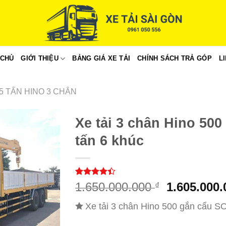
 CHỦ
GIỚI THIỆU
BẢNG GIÁ XE TẢI
CHÍNH SÁCH TRẢ GÓP
L
15 TẤN HINO 3 CHÂN
Xe tải 3 chân Hino 50
tấn 6 khúc
4.40
20
trên
Giá
1.650.000.000
1.605.000
₫
5 dựa
gốc
trên
đánh
Xe tải 3 chân Hino 500 gắn cẩu 
giá
là:
1.650.000.