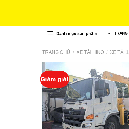
Skip
to
content
Danh mục sản phẩm
TRANG
TRANG CHỦ
/
XE TẢI HINO
/
XE TẢI 
Giảm giá!