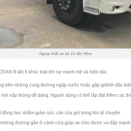
Ngoại thất xe tải 15 tấn Hino
SAN 8 tấn 6 khúc toát lên sự mạnh mẽ và hiện đại.
àng trên những cung đường ngập nước hoặc gập ghềnh đặc biệt
mở nắp thùng dễ dàng. Người dùng có thể lắp đặt thêm các thiế
í động học nhằm giảm sức cản của gió trong khi di chuyển
ới những đường gân ở cánh cửa giúp xe chịu được va đập mạnh