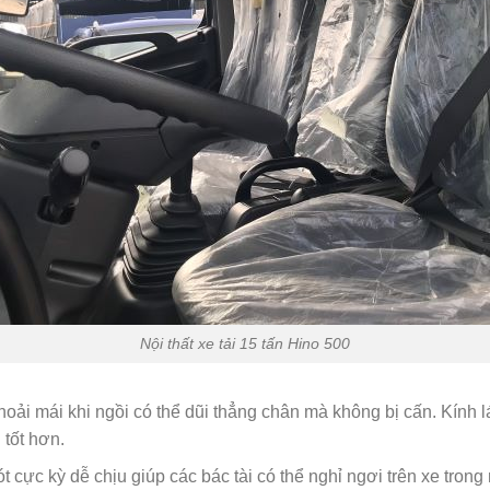
Nội thất xe tải 15 tấn Hino 500
hoải mái khi ngồi có thể dũi thẳng chân mà không bị cấn. Kính lá
tốt hơn.
 cực kỳ dễ chịu giúp các bác tài có thể nghỉ ngơi trên xe tro