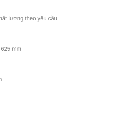
1.605.000.000 ₫.
hất lượng theo yêu cầu
x 625 mm
m