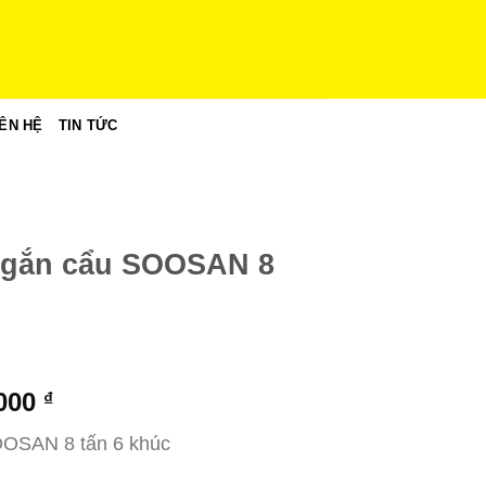
IÊN HỆ
TIN TỨC
0 gắn cẩu SOOSAN 8
Giá
.000
₫
hiện
SOOSAN 8 tấn 6 khúc
tại
000 ₫.
là: