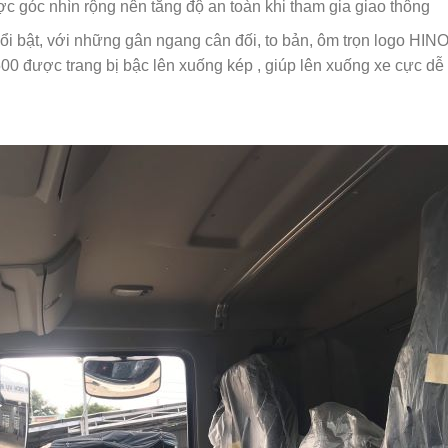
ợc góc nhìn rộng nên tăng độ an toàn khi tham gia giao thông
ổi bật, với những gân ngang cân đối, to bản, ôm trọn logo HIN
00 được trang bị bậc lên xuống kép , giúp lên xuống xe cực dễ