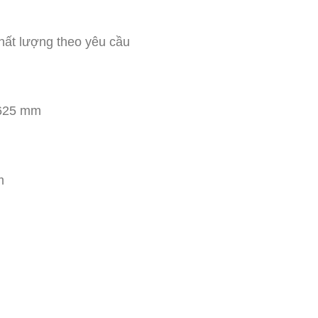
1.605.000.000 ₫.
hất lượng theo yêu cầu
 625 mm
m