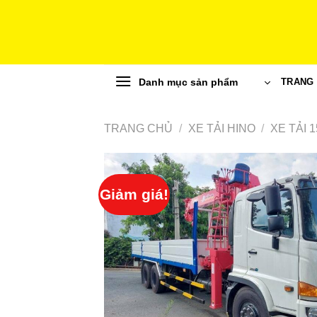
Skip
to
content
Danh mục sản phẩm
TRANG
TRANG CHỦ
/
XE TẢI HINO
/
XE TẢI 
Giảm giá!