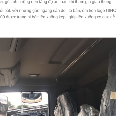
ợc góc nhìn rộng nên tăng độ an toàn khi tham gia giao thông
ổi bật, với những gân ngang cân đối, to bản, ôm trọn logo HIN
00 được trang bị bậc lên xuống kép , giúp lên xuống xe cực dễ