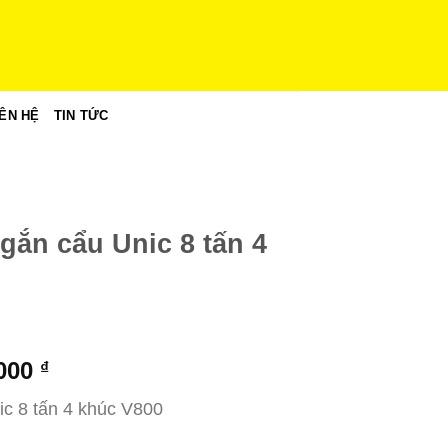
IÊN HỆ
TIN TỨC
 gắn cẩu Unic 8 tấn 4
Giá
.000
₫
hiện
ic 8 tấn 4 khúc V800
tại
000 ₫.
là: