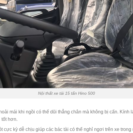
Nội thất xe tải 15 tấn Hino 500
hoải mái khi ngồi có thể dũi thẳng chân mà không bị cấn. Kính lá
tốt hơn.
 cực kỳ dễ chịu giúp các bác tài có thể nghỉ ngơi trên xe tro