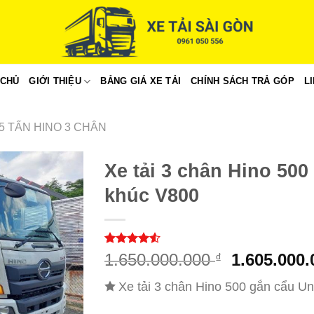
 CHỦ
GIỚI THIỆU
BẢNG GIÁ XE TẢI
CHÍNH SÁCH TRẢ GÓP
L
15 TẤN HINO 3 CHÂN
Xe tải 3 chân Hino 500
khúc V800
4.50
20
trên
Giá
1.650.000.000
1.605.000
₫
5 dựa trên
gốc
đánh giá
Xe tải 3 chân Hino 500 gắn cẩu Un
là:
1.650.000.