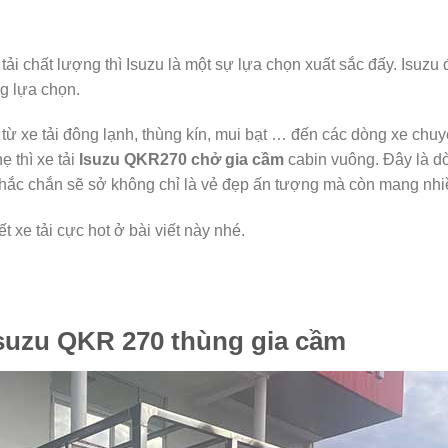
ải chất lượng thì Isuzu là một sự lựa chọn xuất sắc đấy. Isuz
g lựa chọn.
 từ xe tải đông lạnh, thùng kín, mui bạt … đến các dòng xe ch
ẹ thì xe tải
Isuzu QKR270 chở gia cầm
cabin vuông. Đây là d
chắc chắn sẽ sở không chỉ là vẻ đẹp ấn tượng mà còn mang nhiề
 xe tải cực hot ở bài viết này nhé.
 Isuzu QKR 270 thùng gia cầm