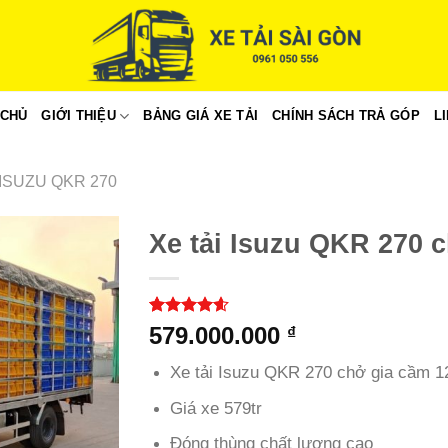
 CHỦ
GIỚI THIỆU
BẢNG GIÁ XE TẢI
CHÍNH SÁCH TRẢ GÓP
L
 ISUZU QKR 270
Xe tải Isuzu QKR 270 
4.54
35
trên
579.000.000
₫
5 dựa trên
đánh giá
Xe tải Isuzu QKR 270 chở gia cầm 120 
Giá xe 579tr
Đóng thùng chất lượng cao