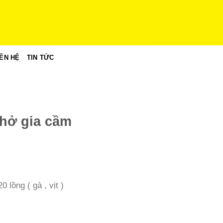
IÊN HỆ
TIN TỨC
chở gia cầm
lồng ( gà , vịt )