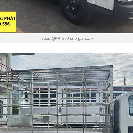
Isuzu QKR 270 chở gia cầm