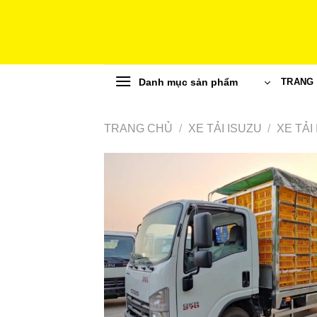
Skip
to
content
Danh mục sản phẩm
TRANG
TRANG CHỦ
/
XE TẢI ISUZU
/
XE TẢI