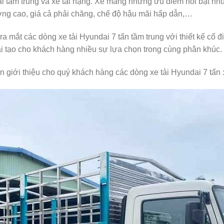
e tải tầm trung và xe tải nặng. Xe mang những ưu điểm nổi bật n
ợng cao, giá cả phải chăng, chế độ hậu mãi hấp dẫn,…
 mắt các dòng xe tải Hyundai 7 tấn tầm trung với thiết kế cổ 
i tạo cho khách hàng nhiều sự lựa chọn trong cùng phân khúc.
n giới thiệu cho quý khách hàng các dòng xe tải Hyundai 7 tấn 