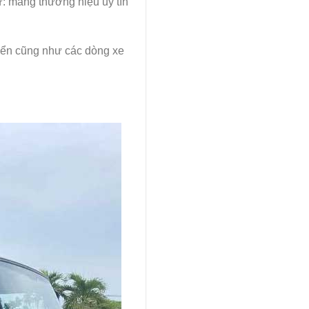
hư: mang thương hiệu uy tín
điển cũng như các dòng xe
: