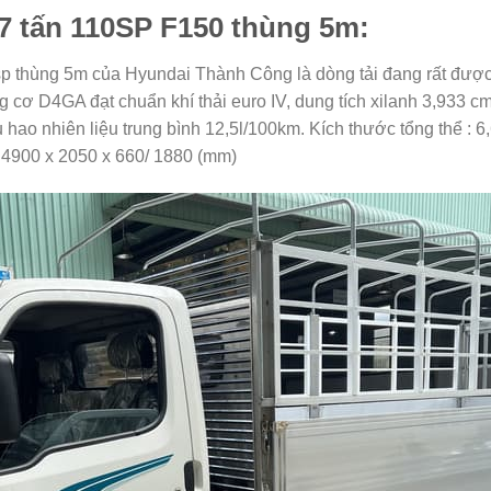
 7 tấn 110SP F150 thùng 5m:
p thùng 5m của Hyundai Thành Công là dòng tải đang rất được
g cơ D4GA đạt chuẩn khí thải euro IV, dung tích xilanh 3,933 
hao nhiên liệu trung bình 12,5l/100km. Kích thước tổng thể : 6
 : 4900 x 2050 x 660/ 1880 (mm)