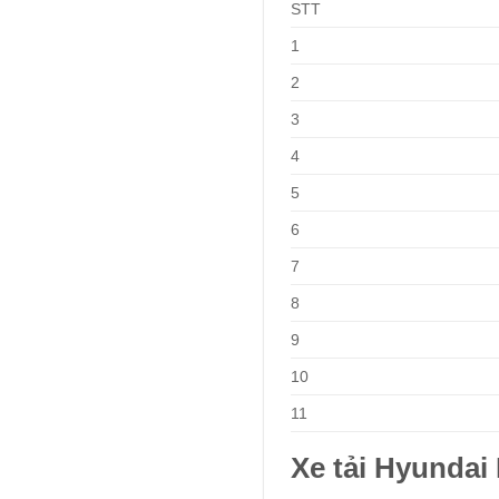
STT
1
2
3
4
5
6
7
8
9
10
11
Xe tải Hyundai