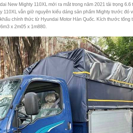
i New Mighty 110XL mới ra mắt trong năm 2021 tải trọng 6.6 t
hty 110XL vẫn giữ nguyên kiểu dáng sản phẩm Mighty trước đó v
 khẩu chính thức từ Hyundai Motor Hàn Quốc. Kích thước tổng 
 : 6m3 x 2m05 x 1m880.