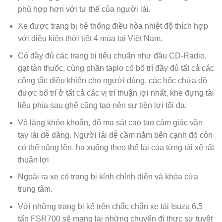
phù hợp hơn với tư thế của người lái.
Xe được trang bị hệ thống điều hòa nhiệt độ thích hợp
với điều kiện thời tiết 4 mùa tại Việt Nam.
Có đầy đủ các trang bị tiêu chuẩn như đầu CD-Radio,
gạt tàn thuốc, cùng phần taplo có bố trí đầy đủ tất cả các
công tắc điều khiển cho người dùng, các hốc chứa đồ
được bố trí ở tất cả các vị trí thuận lợi nhất, khe đựng tài
liệu phía sau ghế cũng tạo nên sự tiện lợi tối đa.
Vô lăng khỏe khoắn, độ ma sát cao tạo cảm giác vần
tay lái dễ dàng. Người lái dễ cầm nắm bên cạnh đó còn
có thể nâng lên, hạ xuống theo thế lái của từng tài xế rất
thuận lợi
Ngoài ra xe có trang bị kỉnh chỉnh điện và khóa cửa
trung tâm.
Với những trang bị kể trên chắc chắn xe tải Isuzu 6.5
tấn FSR700 sẽ mang lại những chuyến đi thực sự tuyệt