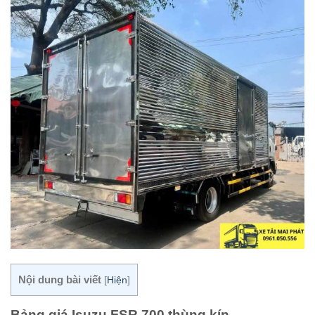
Nội dung bài viết
[
Hiện
]
Bảng giá Isuzu FSR 700 thùng kín