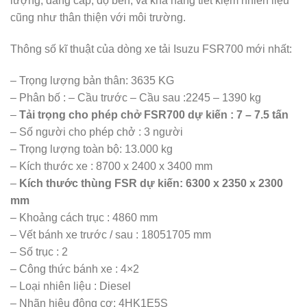
lượng, đẳng cấp, độ bền, và khả năng tiết kiệm nhiên liệu
cũng như thân thiện với môi trường.
Thông số kĩ thuật của dòng xe tải Isuzu FSR700 mới nhất:
– Trọng lượng bản thân: 3635 KG
– Phân bố : – Cầu trước – Cầu sau :2245 – 1390 kg
–
Tải trọng cho phép chở FSR700 dự kiến : 7 – 7.5 tấn
– Số người cho phép chở : 3 người
– Trọng lượng toàn bộ: 13.000 kg
– Kích thước xe : 8700 x 2400 x 3400 mm
–
Kích thước thùng FSR dự kiến: 6300 x 2350 x 2300
mm
– Khoảng cách trục : 4860 mm
– Vết bánh xe trước / sau : 18051705 mm
– Số trục : 2
– Công thức bánh xe : 4×2
– Loại nhiên liệu : Diesel
– Nhãn hiệu động cơ: 4HK1E5S