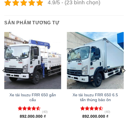
4.9/5 - (23 bình chọn)
SẢN PHẨM TƯƠNG TỰ
Xe tải Isuzu FRR 650 gắn
Xe tải Isuzu FRR 650 6.5
cẩu
tấn thùng bảo ôn
(40)
(40)
Được xếp
Được xếp
892.000.000
₫
892.000.000
₫
hạng
4.53
hạng
4.45
5 sao
5 sao