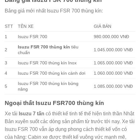
Bảng giá mới nhất Isuzu FSR 700 thùng kín:
STT
TÊN XE
GIÁ BÁN
1
Isuzu FSR 700
980.000.000 VNĐ
Isuzu FSR 700 thùng kín
tiêu
2
1.045.000.000 VNĐ
chuẩn
3
Isuzu FSR 700 thùng kín Inox
1.065.000.000 VNĐ
4
Isuzu FSR 700 thùng kín cánh dơi
1.060.000.000 VNĐ
Isuzu FSR 700 thùng kín bửng
5
1.085.000.000 VNĐ
nâng
Ngoại thất Isuzu FSR700 thùng kín
Xe tải
Isuzu 7 tấn
có thiết kế tinh tế thể hiện tinh thần Nhật
Bản xuyên suốt các dòng sản phẩm từ trước tới nay. Xe tải
Isuzu FSR 700 vẫn áp dụng phong cách thiết kế vốn có
của hãng: Cabin xe được thiết kế vuông vức mạnh mẽ,