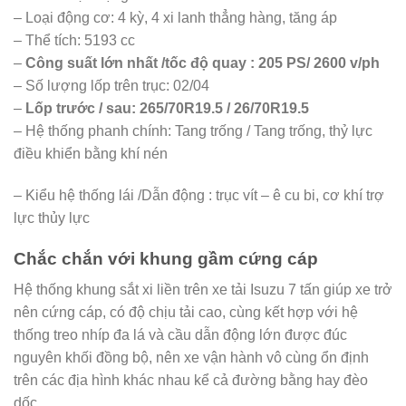
– Loại động cơ: 4 kỳ, 4 xi lanh thẳng hàng, tăng áp
– Thể tích: 5193 cc
–
Công suất lớn nhất /tốc độ quay : 205 PS/ 2600 v/ph
– Số lượng lốp trên trục: 02/04
–
Lốp trước / sau: 265/70R19.5 / 26/70R19.5
– Hệ thống phanh chính: Tang trống / Tang trống, thỷ lực
điều khiển bằng khí nén
– Kiểu hệ thống lái /Dẫn động : trục vít – ê cu bi, cơ khí trợ
lực thủy lực
Chắc chắn với khung gầm cứng cáp
Hệ thống khung sắt xi liền trên xe tải Isuzu 7 tấn giúp xe trở
nên cứng cáp, có độ chịu tải cao, cùng kết hợp với hệ
thống treo nhíp đa lá và cầu dẫn động lớn được đúc
nguyên khối đồng bộ, nên xe vận hành vô cùng ổn định
trên các địa hình khác nhau kể cả đường bằng hay đèo
dốc.