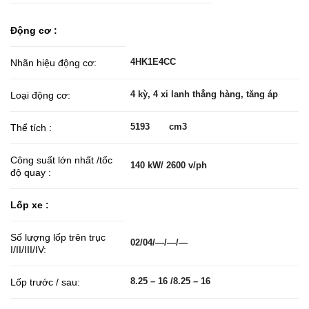
Động cơ :
4HK1E4CC
Nhãn hiệu động cơ:
4 kỳ, 4 xi lanh thẳng hàng, tăng áp
Loại động cơ:
5193 cm3
Thể tích :
Công suất lớn nhất /tốc
140 kW/ 2600 v/ph
độ quay :
Lốp xe :
Số lượng lốp trên trục
02/04/—/—/—
I/II/III/IV:
8.25 – 16 /8.25 – 16
Lốp trước / sau: