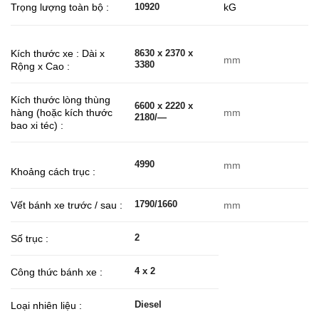
Trọng lượng toàn bộ :
kG
10920
Kích thước xe : Dài x
8630 x 2370 x
mm
3380
Rộng x Cao :
Kích thước lòng thùng
6600 x 2220 x
hàng (hoặc kích thước
mm
2180/—
bao xi téc) :
4990
mm
Khoảng cách trục :
1790/1660
Vết bánh xe trước / sau :
mm
2
Số trục :
4 x 2
Công thức bánh xe :
Diesel
Loại nhiên liệu :