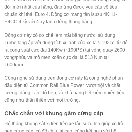
đời mới nhất của hãng, đáp ứng được yêu cầu về tiêu
chuẩn khí thải Euro 4. Động cơ mang tên Isuzu 4KH1-
E4CC 4 kỳ với 4 xy lanh đứng thẳng hàng.
Động cơ này có cơ chế làm mát bằng nước, sử dụng
Turbo tăng áp với dung tích xi lanh của xe là 5.193cc, từ đó
ra công suất cực đại 140Kw (~190PS) tại vòng quay 2600
vòng/phút, và mô men xoắn cực đại là 513 N.m tại
1600rpm.
Công nghệ sử dụng trên động cơ này là công nghệ phun
dầu điện tử Common Rail Blue Power vượt trội về chất
lượng, đẳng cấp, độ bền, và khả năng tiết kiệm nhiên liệu
cũng như thân thiện với môi trường.
Chắc chắn với khung gầm cứng cáp
Hệ thống khung sắt xi liền trên xe tải Isuzu 6t5 giúp xe trở
nên cứng cáp, có độ chịu tải cao, cùng kết hợp với hệ