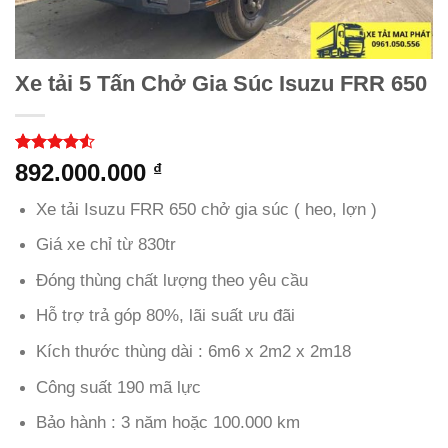
Xe tải 5 Tấn Chở Gia Súc Isuzu FRR 650
4.48
40
trên
892.000.000
₫
5 dựa trên
đánh giá
Xe tải Isuzu FRR 650 chở gia súc ( heo, lợn )
Giá xe chỉ từ 830tr
Đóng thùng chất lượng theo yêu cầu
Hỗ trợ trả góp 80%, lãi suất ưu đãi
Kích thước thùng dài : 6m6 x 2m2 x 2m18
Công suất 190 mã lực
Bảo hành : 3 năm hoặc 100.000 km