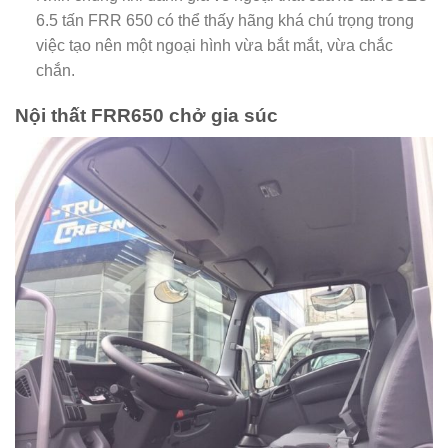
6.5 tấn FRR 650 có thể thấy hãng khá chú trọng trong
việc tạo nên một ngoại hình vừa bắt mắt, vừa chắc
chắn.
Nội thất FRR650 chở gia súc