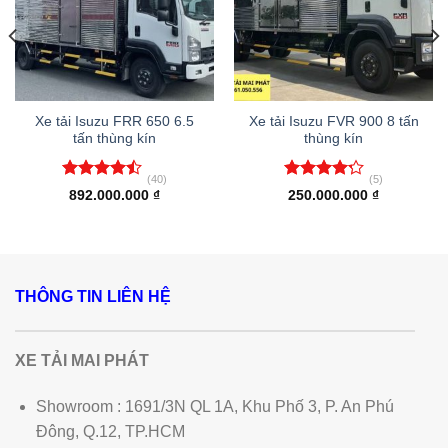
Xe tải Isuzu FRR 650 6.5
Xe tải Isuzu FVR 900 8 tấn
tấn thùng kín
thùng kín
(40)
(5)
Được xếp
Được xếp
892.000.000
₫
250.000.000
₫
hạng
4.43
hạng
4.20
5 sao
5 sao
0.000 ₫.
THÔNG TIN LIÊN HỆ
XE TẢI MAI PHÁT
Showroom : 1691/3N QL 1A, Khu Phố 3, P. An Phú
Đông, Q.12, TP.HCM