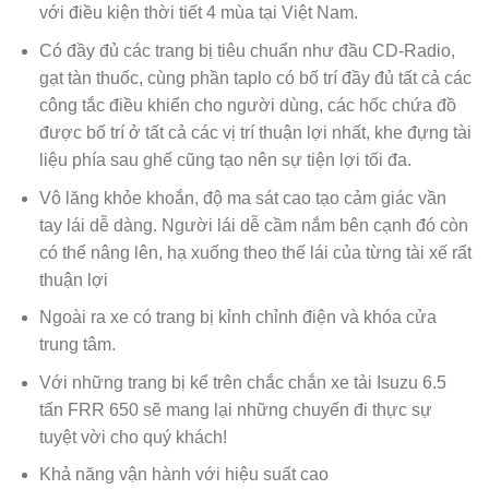
với điều kiện thời tiết 4 mùa tại Việt Nam.
Có đầy đủ các trang bị tiêu chuẩn như đầu CD-Radio,
gạt tàn thuốc, cùng phần taplo có bố trí đầy đủ tất cả các
công tắc điều khiển cho người dùng, các hốc chứa đồ
được bố trí ở tất cả các vị trí thuận lợi nhất, khe đựng tài
liệu phía sau ghế cũng tạo nên sự tiện lợi tối đa.
Vô lăng khỏe khoắn, độ ma sát cao tạo cảm giác vần
tay lái dễ dàng. Người lái dễ cầm nắm bên cạnh đó còn
có thể nâng lên, hạ xuống theo thế lái của từng tài xế rất
thuận lợi
Ngoài ra xe có trang bị kỉnh chỉnh điện và khóa cửa
trung tâm.
Với những trang bị kể trên chắc chắn xe tải Isuzu 6.5
tấn FRR 650 sẽ mang lại những chuyến đi thực sự
tuyệt vời cho quý khách!
Khả năng vận hành với hiệu suất cao