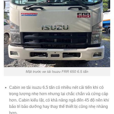
Mặt trước xe tải Isuzu FRR 650 6.5 tấn
Cabin xe tải isuzu 6.5 tấn có nhiều nét cải tiến khi có
trọng lượng nhẹ hơn nhưng lại chắc chắn và cứng cáp
hơn. Cabin kiểu lật, có khả năng ngả đến 45 độ nên khi
bảo trì bảo dưỡng hay thay thế thiết bị cũng nhẹ nhàng
hơn.