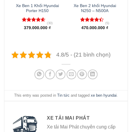
i
Xe Ben 1 Khối Hyundai
Xe Ben 2 khối Hyundai
Porter H150
N250 – N500A
(30)
(5)
Được xếp
Được xếp
379.000.000
₫
470.000.000
₫
hạng
4.57
hạng
4.40
5 sao
5 sao
4.8/5 - (21 bình chọn)
This entry was posted in
Tin tức
and tagged
xe ben hyundai
.
XE TẢI MAI PHÁT
Xe tải Mai Phát chuyên cung cấp