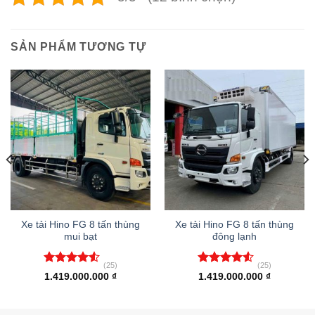
SẢN PHẨM TƯƠNG TỰ
Xe tải Hino FG 8 tấn thùng
Xe tải Hino FG 8 tấn thùng
mui bạt
đông lạnh
(25)
(25)
Được xếp
Được xếp
1.419.000.000
₫
1.419.000.000
₫
hạng
4.48
hạng
4.52
5 sao
5 sao