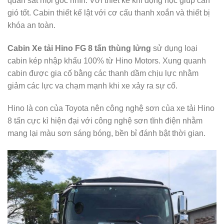
quan sát mọi góc nhìn. Với thiết kế khí động học giúp cản
gió tốt. Cabin thiết kế lật với cơ cấu thanh xoắn và thiết bị
khóa an toàn.
Cabin Xe tải Hino FG 8 tấn thùng lửng
sử dụng loại
cabin kép nhập khẩu 100% từ Hino Motors. Xung quanh
cabin được gia cố bằng các thanh dầm chịu lực nhằm
giảm các lực va chạm mạnh khi xe xảy ra sự cố.
Hino là con của Toyota nên công nghệ sơn của xe tải Hino
8 tấn cực kì hiện đại với công nghệ sơn tĩnh điện nhằm
mang lại màu sơn sáng bóng, bền bỉ đánh bật thời gian.