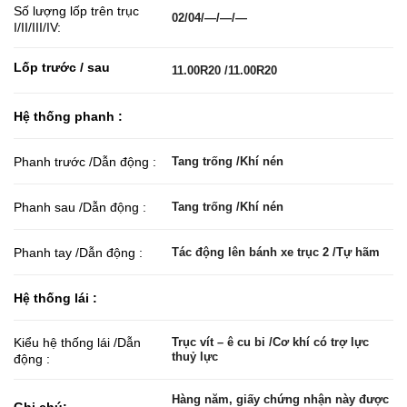
Số lượng lốp trên trục
02/04/—/—/—
I/II/III/IV:
Lốp trước / sau
11.00R20 /11.00R20
Hệ thống phanh :
Phanh trước /Dẫn động :
Tang trống /Khí nén
Phanh sau /Dẫn động :
Tang trống /Khí nén
Phanh tay /Dẫn động :
Tác động lên bánh xe trục 2 /Tự hãm
Hệ thống lái :
Kiểu hệ thống lái /Dẫn
Trục vít – ê cu bi /Cơ khí có trợ lực
thuỷ lực
động :
Hàng năm, giấy chứng nhận này được
Ghi chú: