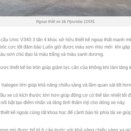
Ngoại thất xe tải Hyundai 110XL
 cẩu Unic V340 3 tấn 4 khúc sở hữu thiết kế ngoại thất mạnh 
tróc cực tốt đảm bảo Luôn giữ được màu sơn như mới khi gặp c
 màu sơn chủ đạo là màu trắng và màu xanh dương.
ược thiết kế bo tròn giúp giảm lực cản của không khí làm tăng 
alogen lớn giúp khả năng chiếu sáng và tầm quan sát tốt hơn
đầu xe có kích thước lớn hơn giúp động cơ có thể tản nhiệt tối
nổi bật tạo điểm nhấn và tăng tính thẩm mỹ cho dòng xe này.
hiết kế ngoài cùng rất khoa học để cảnh báo từ phía tài xe giú
ơng mù được bố trí ở cản trước với khả năng chiếu sáng xa giú