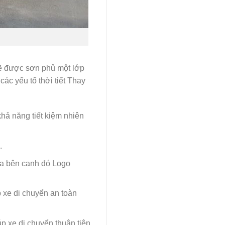
mẽ được sơn phủ một lớp
ác yếu tố thời tiết Thay
khả năng tiết kiệm nhiên
.
 đa bên cạnh đó Logo
p xe di chuyển an toàn
p xe di chuyển thuận tiện