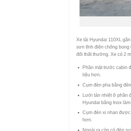
Xe tải Hyundai 110XL gắn
sơn tĩnh điện chống bong 
đổi thất thường. Xe có 2
Phần mặt trước cabin đ
liệu hơn.
Cụm đèn pha bằng đèn h
Lưới tản nhiệt ở phần 
Hyundai bằng Inox làm 
Cụm đèn xi nhan được t
hơn.
Ngoài ra còn có đèn sư