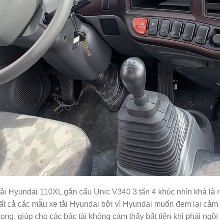
ải Hyundai 110XL gắn cẩu Unic V340 3 tấn 4 khúc nhìn khá là r
tất cả các mẫu xe tải Hyundai bởi vì Hyundai muốn đem lại cảm 
ong, giúp cho các bác tài không cảm thấy bất tiện khi phải ngồi