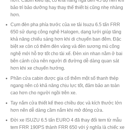
hơn. Cabin kiểu lật, có khả năng ngả đến 45 độ nên khi
bảo trì bảo dưỡng hay thay thế thiết bị cũng nhẹ nhàng
hơn.
Cụm đèn pha phía trước của xe tải Isuzu 6.5 tấn FRR
650 sử dụng công nghệ Halogen, dạng lưới giúp tăng
khả năng chiếu sáng hơn khi di chuyển ban đêm. Đặc
biệt xe còn có thêm đèn vàng và đèn sương mù công
nghệ mới hỗ trợ tốt cho tài xế. Đèn xin nhan nằm ở bai
bên cánh cửa nên người đi đường dễ dàng quan sát
hơn khi xe chuyển hướng.
Phần cửa cabin được gia cố thêm một số thanh thép
ngang nên có khả năng chịu lực tốt, đảm bảo an toàn
cao hơn cho người ngồi trên xe.
Tay nắm cửa thiết kế theo chiều dọc và kích thước lớn
hơn nên dễ dàng cầm nắm khi mở đóng cửa.
Đời xe ISUZU 6.5 tấn EURO 4 đã thay đổi tem từ mẫu
tem FRR 190PS thành FRR 650 với ý nghĩa là chiếc xe