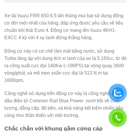
Xe tải Isuzu FRR 650 6.5 tấn thùng mui bạt sử dụng động
cơ đời mới nhất của hãng, đáp ứng được yêu cầu về tiêu
chuẩn khí thải Euro 4. Động cơ mang tên Isuzu 4KH1-
E4CC 4 kỳ với 4 xy lanh đứng thẳng hàng.
Động cơ này có cơ chế làm mát bằng nước, sử dụng
Turbo tăng áp với dung tích xi lanh của xe là 5.193cc, từ đó
ra công suất cực đại 140Kw (~190PS) tại vòng quay 2600
vòng/phút, và mô men xoắn cực đại là 513 N.m tại
1600rpm.
Công nghệ sử dụng trên động cơ này là công nghệ phun
dầu điện tử Common Rail Blue Power vượt trội về chất
lượng, đẳng cấp, độ bền, và khả năng tiết kiệm nhiên liệu
cũng như thân thiện với môi trường.
Chắc chắn với khung gầm cứng cáp