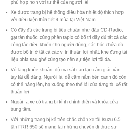
phù hợp hơn với tư thế của người lái.
Xe được trang bị hệ thống điều hòa nhiệt độ thích hợp
với điều kiện thời tiết 4 mùa tại Việt Nam.
Có đầy đủ các trang bị tiêu chuẩn như đầu CD-Radio,
gạt tàn thuốc, cùng phần taplo có bố trí đầy đủ tất cả các
công tắc điều khiển cho người dùng, các hốc chứa đồ
được bố trí ở tất cả các vị trí thuận lợi nhất, khe đựng tài
liệu phía sau ghế cũng tạo nên sự tiện lợi tối đa.
Vô lăng khỏe khoắn, độ ma sát cao tạo cảm giác vần
tay lái dễ dàng. Người lái dễ cầm nắm bên cạnh đó còn
có thể nâng lên, hạ xuống theo thế lái của từng tài xế rất
thuận lợi
Ngoài ra xe có trang bị kỉnh chỉnh điện và khóa cửa
trung tâm.
Với những trang bị kể trên chắc chắn xe tải Isuzu 6.5
tấn FRR 650 sẽ mang lại những chuyến đi thực sự