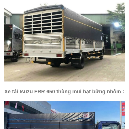
Xe tải Isuzu FRR 650 thùng mui bạt bửng nhôm :