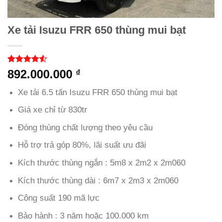
Xe tải Isuzu FRR 650 thùng mui bạt
4.53
40
trên
892.000.000
₫
5 dựa trên
đánh giá
Xe tải 6.5 tấn Isuzu FRR 650 thùng mui bạt
Giá xe chỉ từ 830tr
Đóng thùng chất lượng theo yêu cầu
Hỗ trợ trả góp 80%, lãi suất ưu đãi
Kích thước thùng ngắn : 5m8 x 2m2 x 2m060
Kích thước thùng dài : 6m7 x 2m3 x 2m060
Công suất 190 mã lực
Bảo hành : 3 năm hoặc 100.000 km